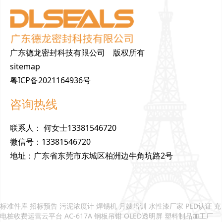
广东德龙密封科技有限公司 版权所有
sitemap
粤ICP备2021164936号
咨询热线
联
系
人
：
何女士13381546720
微
信
号
：
13381546720
地
址
：
广东省东莞市东城区柏洲边牛角坑路2号
标准件库
招标预告
污泥浓度计
焊锡机
月嫂培训
水性漆厂家
PED认证
充
电桩收费运营云平台
AC-617A
钢板吊钳
OLED透明屏
塑料制品加工厂