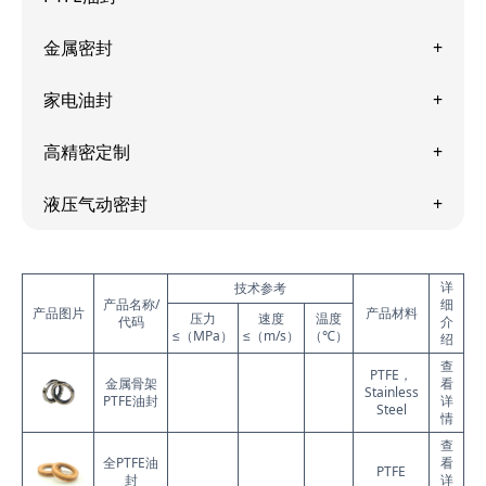
金属密封
家电油封
高精密定制
液压气动密封
详
技术参考
产品名称/
细
产品图片
产品材料
压力
速度
温度
代码
介
≤（MPa）
≤（m/s）
（℃）
绍
查
PTFE，
金属骨架
看
Stainless
PTFE油封
详
Steel
情
查
全PTFE油
看
PTFE
封
详