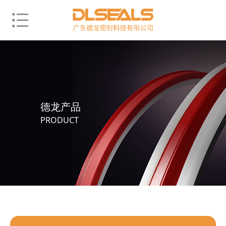
德龙产品
PRODUCT