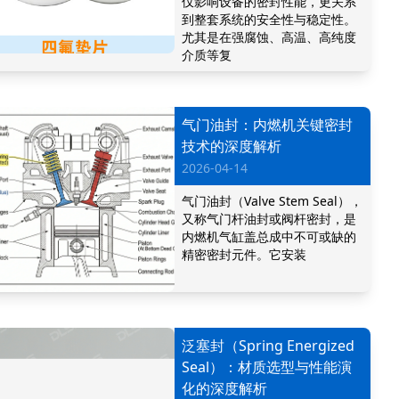
仅影响设备的密封性能，更关系
到整套系统的安全性与稳定性。
尤其是在强腐蚀、高温、高纯度
介质等复
气门油封：内燃机关键密封
技术的深度解析
2026-04-14
气门油封（Valve Stem Seal），
又称气门杆油封或阀杆密封，是
内燃机气缸盖总成中不可或缺的
精密密封元件。它安装
泛塞封（Spring Energized
Seal）：材质选型与性能演
化的深度解析