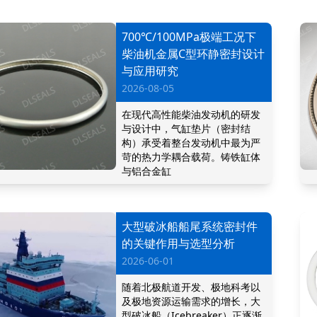
700℃/100MPa极端工况下
柴油机金属C型环静密封设计
与应用研究
2026-08-05
在现代高性能柴油发动机的研发
与设计中，气缸垫片（密封结
构）承受着整台发动机中最为严
苛的热力学耦合载荷。铸铁缸体
与铝合金缸
大型破冰船船尾系统密封件
的关键作用与选型分析
2026-06-01
随着北极航道开发、极地科考以
及极地资源运输需求的增长，大
型破冰船（Icebreaker）正逐渐