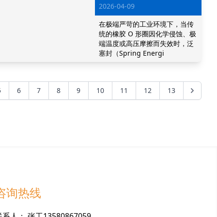
2026-04-09
在极端严苛的工业环境下，当传
统的橡胶 O 形圈因化学侵蚀、极
端温度或高压摩擦而失效时，泛
塞封（Spring Energi
5
6
7
8
9
10
11
12
13
咨询热线
联
系
人
：
张工13580867059