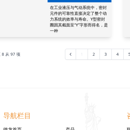
在工业液压与气动系统中，密封
元件的可靠性直接决定了整个动
力系统的效率与寿命。Y型密封
圈因其截面呈“Y”字形而得名，是
一种
至
8
从
97
项
1
2
3
4
导航栏目
德龙首页
产品