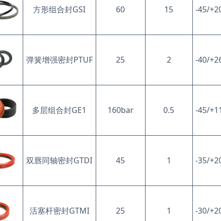
方形组合封
GSI
60
15
-45/+2
弹簧增强密封
PTUF
25
2
-40/+2
多层组合封
GE1
160bar
0.5
-45/+1
双唇同轴密封
GTDI
45
1
-35/+2
活塞杆密封
GTMI
25
1
-30/+2