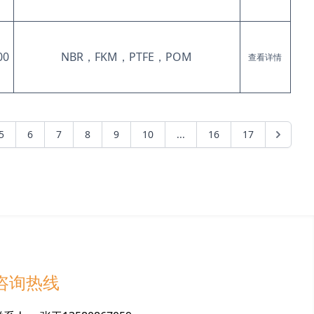
00
NBR，FKM，PTFE，POM
查看详情
5
6
7
8
9
10
...
16
17
咨询热线