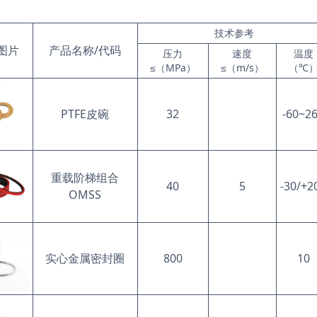
技术参考
图片
产品名称/代码
压力
速度
温度
≤（MPa）
≤（m/s）
（℃
PTFE皮碗
32
-60~2
重载阶梯组合
40
5
-30/+2
OMSS
实心金属密封圈
800
10