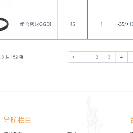
组合密封
GGDI
45
1
-35/+1
至
9
从
152
项
1
2
3
4
导航栏目