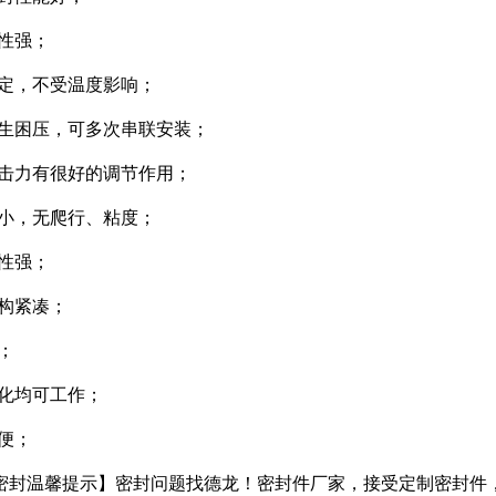
出性强；
稳定，不受温度影响；
产生困压，可多次串联安装；
冲击力有很好的调节作用；
力小，无爬行、粘度；
蚀性强；
结构紧凑；
；
润化均可工作；
简便；
密封温馨提示】密封问题找德龙！密封件厂家，接受定制密封件