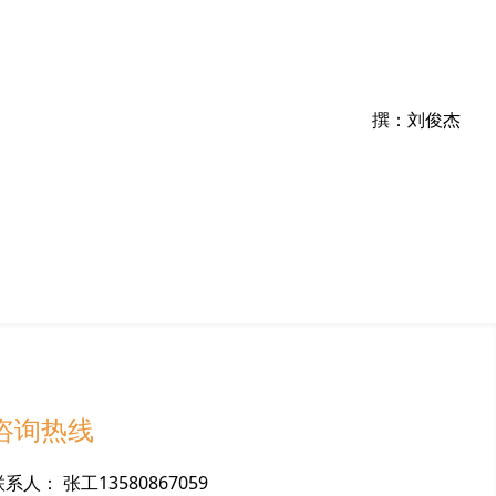
撰：刘俊杰
咨询热线
联
系
人
：
张工13580867059