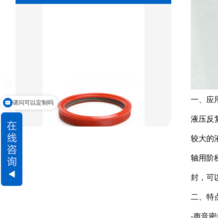
重载阶梯组合
方型组合圈
阶梯型组合
星型组合
星型双O组合
一、应
请问可以定制吗
阶梯组合封
液压反
较大的
方形组合封
轴用阶
双唇同轴密封
封，可
二、特点
-声音