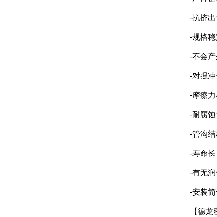
-抗挤
-规格
-不会
-对强
-摩擦
-耐腐
-管沟
-寿命长
-有无
-安装
【德龙