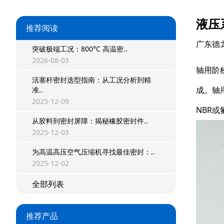
液压
推荐阅读
广东德
突破极端工况：800°C 高温密..
2026-08-03
轴用阶
活塞杆密封选型指南：从工况分析到精
成。轴
准..
2025-12-09
NBR或
从胶料到密封屏障：揭秘橡胶密封件..
星型双O组合
2025-12-03
阶梯组合封
为高温高压空气压缩机寻找最佳密封：..
2025-12-02
方形组合封
全部列表
双唇同轴密封
组合密封
推荐产品