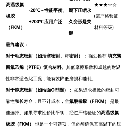
高温级氟
★★★☆☆
-20℃ ~
性能平衡、
期下压缩永
橡胶
(需严格验证
+200℃
应用广泛
久变形是关
（FKM）
材料等级)
键
最终建议：
对于动态密封（如活塞密封、杆密封）：
​ 强烈推荐
填充聚
四氟乙烯（PTFE）复合材料
。其低摩擦系数和卓越的耐温
性非常适合此工况，能有效降低磨损和能耗。
对于静态密封（如端面O型圈）：
​ 如果追求极致的密封可
靠性和长寿命，且不计成本，
全氟醚橡胶（FFKM）
​ 是最
佳选择。如果寻求性价比平衡，经过严格验证的
高温级氟
橡胶（FKM）
​ 也是一个可选项，但必须确保其高温下的压