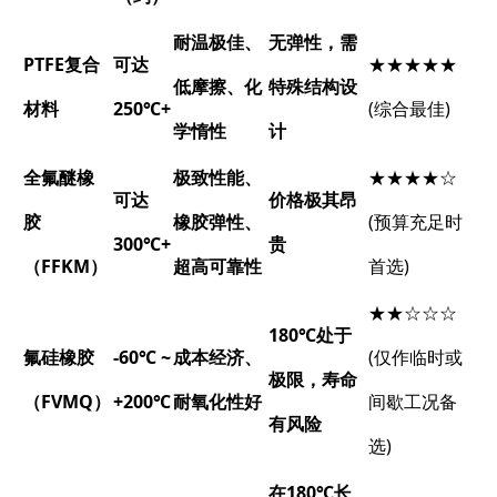
耐温极佳、
无弹性，需
PTFE复合
可达
★★★★★
低摩擦、化
特殊结构设
材料
250℃+
(综合最佳)
学惰性
计
全氟醚橡
极致性能、
★★★★☆
可达
价格极其昂
胶
橡胶弹性、
(预算充足时
300℃+
贵
（FFKM）
超高可靠性
首选)
★★☆☆☆
180℃处于
氟硅橡胶
-60℃ ~
成本经济、
(仅作临时或
极限，寿命
（FVMQ）
+200℃
耐氧化性好
间歇工况备
有风险
选)
在180℃长