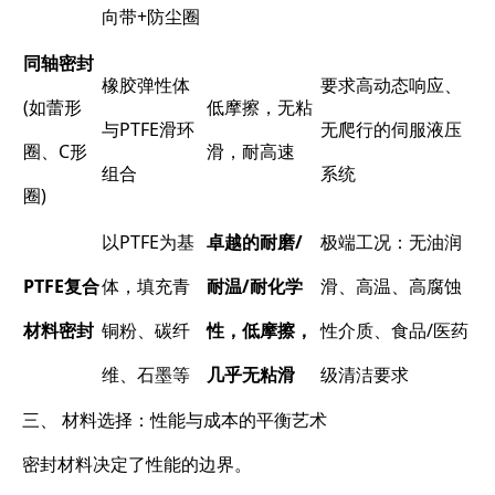
向带+防尘圈
同轴密封
橡胶弹性体
要求高动态响应、
(如蕾形
低摩擦，无粘
与PTFE滑环
无爬行的伺服液压
圈、C形
滑，耐高速
组合
系统
圈)
以PTFE为基
卓越的耐磨/
极端工况：无油润
PTFE复合
体，填充青
耐温/耐化学
滑、高温、高腐蚀
材料密封
铜粉、碳纤
性，低摩擦，
性介质、食品/医药
维、石墨等
几乎无粘滑
级清洁要求
三、 材料选择：性能与成本的平衡艺术
密封材料决定了性能的边界。