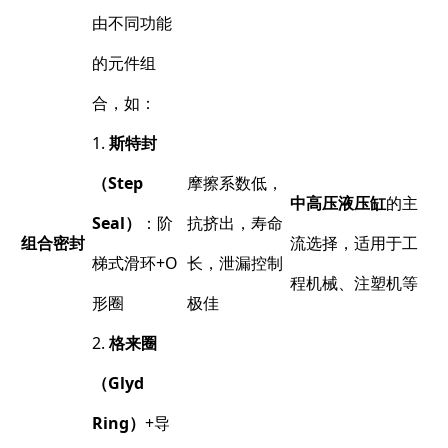
由不同功能
的元件组
合，如：
1.
斯特封
（Step
摩擦系数低，
中高压液压缸
的主
Seal）
：阶
抗挤出，寿命
组合密封
流选择，适用于工
梯式滑环+O
长，泄漏控制
程机械、注塑机等
形圈
极佳
2.
格来圈
（Glyd
Ring）
+导