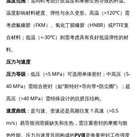
温度范围
：需同时考虑介质温度和摩擦生热导致的杆温。
温度影响材料硬度、弹性与永久变形。高温（>120℃）需
考虑氟橡胶（FKM）、氢化丁腈橡胶（HNBR）或PTFE复
合材料；低温（<-30℃）则需考虑具有良好低温弹性的材
料。
压力与速度
压力等级
：低压（<5 MPa）可选用单体密封；中高压（5-
40 MPa）需组合密封（如“斯特封+导向带+防尘圈”）；超
高压（>40 MPa）需特殊设计的抗挤压结构。
速度曲线
：是匀速、变速还是高频往复？高速（>0.5
m/s）易导致润滑膜缺失和生热，需注重密封的摩擦与散
热性能。压力与速度共同构成的
PV值
是衡量密封工作强度