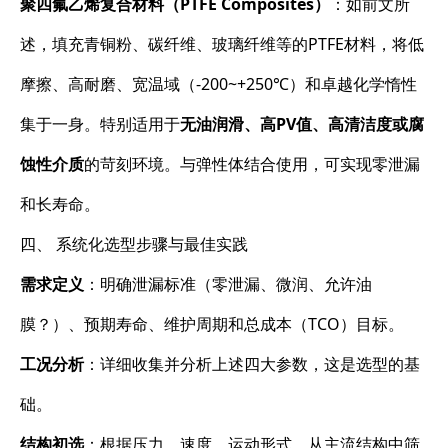
聚四氟乙烯复合材料（PTFE Composites）
：如前文所
述，填充青铜粉、碳纤维、玻璃纤维等的PTFE材料，将低
摩擦、高耐磨、宽温域（-200~+250℃）和卓越化学惰性
集于一身。特别适用于
无油润滑、高PV值、高清洁度或腐
蚀性介质
的苛刻环境。与弹性体结合使用，可实现零泄漏
和长寿命。
四、 系统化选型步骤与最佳实践
需求定义
：明确泄漏标准（零泄漏、微润、允许油
膜？）、预期寿命、维护周期和总成本（TCO）目标。
工况分析
：详细收集并分析上述四大参数，这是选型的基
础。
结构初选
：根据压力、速度、运动形式，从主流结构中筛