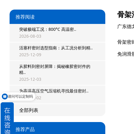
骨架
推荐阅读
广东德
突破极端工况：800°C 高温密..
2026-08-03
骨架密
活塞杆密封选型指南：从工况分析到精..
免润滑
2025-12-09
星型双O组合
从胶料到密封屏障：揭秘橡胶密封件的
精..
阶梯组合封
2025-12-03
方形组合封
为高温高压空气压缩机寻找最佳密封..
请问可以定制吗
2025-12-02
双唇同轴密封
全部列表
组合密封
重载阶梯组合
推荐产品