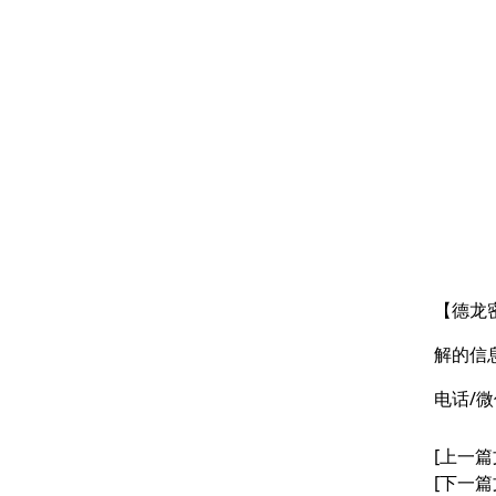
【德龙
解的信
电话/微
[上一篇
[下一篇