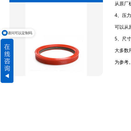
从原厂
方型组合圈
4、压
阶梯型组合
可以从
星型组合
请问可以定制吗
5、尺
星型双O组合
大多数
阶梯组合封
为参考
方形组合封
双唇同轴密封