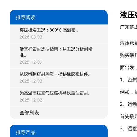
液压
推荐阅读
广东德
突破极端工况：800°C 高温密..
2026-08-03
液压密
活塞杆密封选型指南：从工况分析到精
购买液
准..
2025-12-09
星型双O组合
面出发
从胶料到密封屏障：揭秘橡胶密封件..
阶梯组合封
1、密
2025-12-03
方形组合封
例如，
为高温高压空气压缩机寻找最佳密封..
2025-12-02
双唇同轴密封
2、运
全部列表
首先确
组合密封
3、温
重载阶梯组合
推荐产品