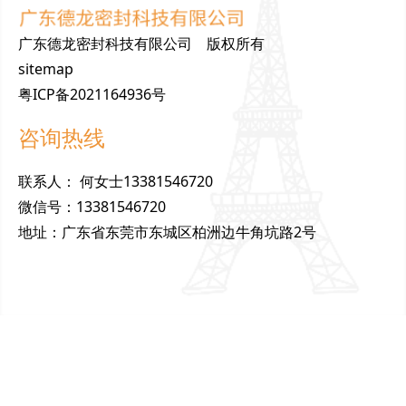
广东德龙密封科技有限公司 版权所有
sitemap
粤ICP备2021164936号
咨询热线
联
系
人
：
何女士13381546720
微
信
号
：
13381546720
地
址
：
广东省东莞市东城区柏洲边牛角坑路2号