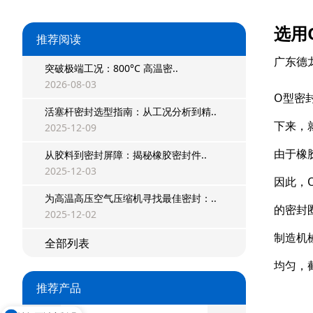
选用
推荐阅读
广东德
突破极端工况：800°C 高温密..
2026-08-03
O型密
活塞杆密封选型指南：从工况分析到精..
下来，
2025-12-09
由于橡
从胶料到密封屏障：揭秘橡胶密封件..
星型双O组合
2025-12-03
因此，
阶梯组合封
为高温高压空气压缩机寻找最佳密封：..
的密封
2025-12-02
方形组合封
制造机
全部列表
双唇同轴密封
均匀，
推荐产品
组合密封