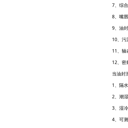
7、综
8、嘴
9、油
10、
11、
12、
当油封
1、隔
2、潮
3、湿
4、可