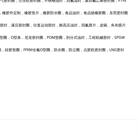
气密封圈，空压机密封圈，不锈钢油封，四氟油封，聚四氟乙烯密封圈，PTFE
，橡胶件定制，橡胶垫片，橡胶防水圈，食品油封，食品级橡胶圈，东莞密封圈
密封，液压密封圈，往复运动密封，耐高压油封，四氟唇片，皮碗，夹布膜片
，E型圈，O型条，尼龙密封圈，POM垫圈，剖分式油封，工程机械密封，SPGW
，硅胶垫圈，FFKM全氟O型圈，防水圈，防尘圈，点胶机密封圈，LNG密封