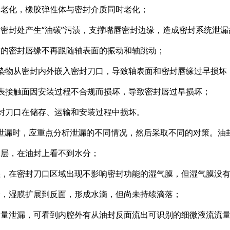
合老化，橡胶弹性体与密封介质同时老化；
唇密封处产生“油碳”污渍，支撑嘴唇密封边缘，造成密封系统泄漏
封的密封唇缘不再跟随轴表面的振动和轴跳动；
污染物从密封内外嵌入密封刀口，导致轴表面和密封唇缘过早损坏
轴表接触面因安装过程不合规而损坏，导致密封唇过早损坏；
密封刀口在储存、运输和安装过程中损坏。
泄漏时，应重点分析泄漏的不同情况，然后采取不同的对策。油
水层，在油封上看不到水分；
湿，在密封刀口区域出现不影响密封功能的湿气膜，但湿气膜没
冷，湿膜扩展到反面，形成水滴，但尚未持续滴落；
测量泄漏，可看到内腔外有从油封反面流出可识别的细微液流流