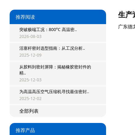
生产
推荐阅读
广东德
突破极端工况：800°C 高温密..
2026-08-03
活塞杆密封选型指南：从工况分析..
2025-12-09
从胶料到密封屏障：揭秘橡胶密封件的
星型双O组合
精..
2025-12-03
阶梯组合封
为高温高压空气压缩机寻找最佳密封..
方形组合封
2025-12-02
双唇同轴密封
全部列表
组合密封
推荐产品