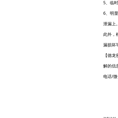
5、临
6、明
泄漏上
此外，
漏损坏
【德龙
解的信
电话/微