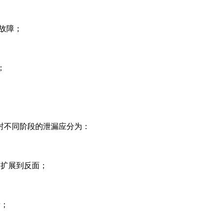
故障；
；
封不同阶段的泄漏应分为：
有扩展到反面；
量；