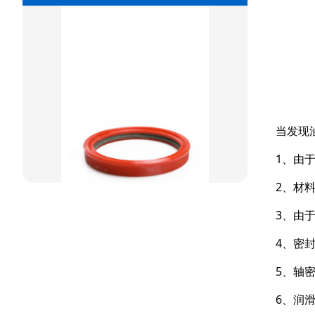
重载阶梯组合
方型组合圈
阶梯型组合
星型组合
星型双O组合
当发现
1、由
阶梯组合封
2、材
方形组合封
3、由
双唇同轴密封
4、密
5、轴
6、润