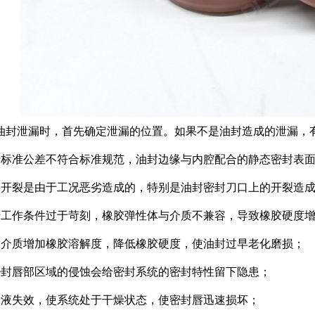
油封泄漏时，首先确定泄漏的位置。如果不是油封造成的泄漏，
于标准公差不符合标准规范，油封边缘与内腔配合的静态密封表
料开裂是由于工况恶劣造成的，特别是油封密封刀口上的开裂造
于工作条件过于苛刻，橡胶弹性体与介质不兼容，导致橡胶硬度
封介质增加橡胶溶解度，降低橡胶硬度，使油封过早老化磨损；
密封唇部区域的侵蚀会给密封系统的密封特性留下隐患；
滑液失效，使系统处于干燥状态，使密封唇迅速损坏；