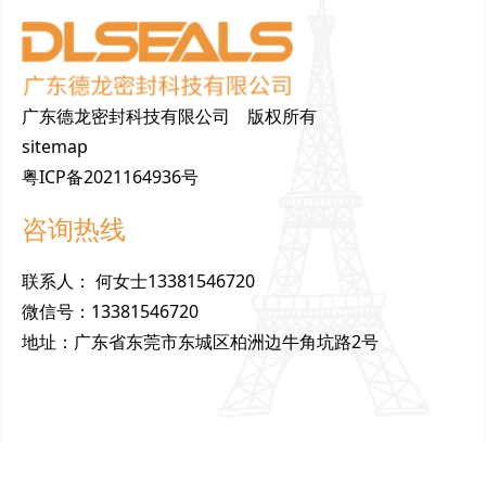
广东德龙密封科技有限公司 版权所有
sitemap
粤ICP备2021164936号
咨询热线
联
系
人
：
何女士13381546720
微
信
号
：
13381546720
地
址
：
广东省东莞市东城区柏洲边牛角坑路2号