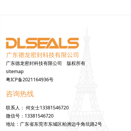
广东德龙密封科技有限公司 版权所有
sitemap
粤ICP备2021164936号
咨询热线
联
系
人
：
何女士13381546720
微
信
号
：
13381546720
地
址
：
广东省东莞市东城区柏洲边牛角坑路2号