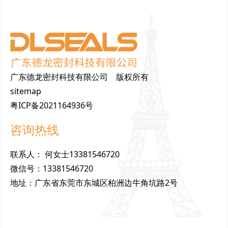
广东德龙密封科技有限公司 版权所有
sitemap
粤ICP备2021164936号
咨询热线
联
系
人
：
何女士13381546720
微
信
号
：
13381546720
地
址
：
广东省东莞市东城区柏洲边牛角坑路2号