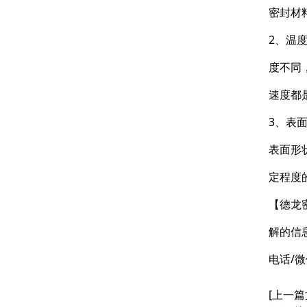
密封材
2、温
度不同
速度都
3、表
表面形
定程度
【德龙
解的信
电话/微
[上一篇