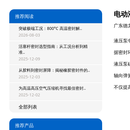
电动
推荐阅读
广东德
突破极端工况：800°C 高温密封解..
2026-08-03
液压泵
活塞杆密封选型指南：从工况分析到精
据密封
准..
2025-12-09
液压泵
从胶料到密封屏障：揭秘橡胶密封件的..
轴向弹
2025-12-03
星型双O组合
不仅提
为高温高压空气压缩机寻找最佳密封..
阶梯组合封
2025-12-02
方形组合封
全部列表
双唇同轴密封
推荐产品