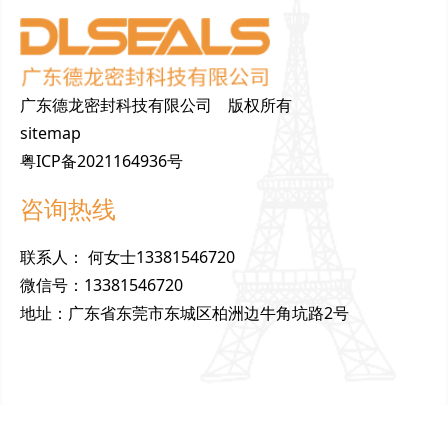
广东德龙密封科技有限公司 版权所有
sitemap
粤ICP备2021164936号
咨询热线
联
系
人
：
何女士13381546720
微
信
号
：
13381546720
地
址
：
广东省东莞市东城区柏洲边牛角坑路2号