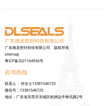
广东德龙密封科技有限公司 版权所有
sitemap
粤ICP备2021164936号
咨询热线
联
系
人
：
何女士13381546720
微
信
号
：
13381546720
地
址
：
广东省东莞市东城区柏洲边牛角坑路2号