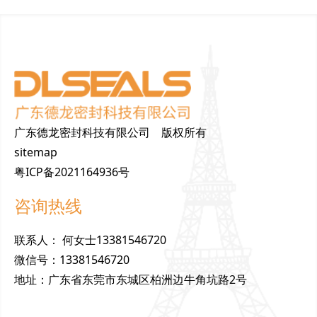
广东德龙密封科技有限公司 版权所有
sitemap
粤ICP备2021164936号
咨询热线
联
系
人
：
何女士13381546720
微
信
号
：
13381546720
地
址
：
广东省东莞市东城区柏洲边牛角坑路2号