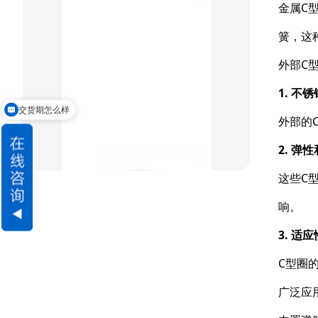
金属C
组合密封
簧，这
重载阶梯组合
外部C
方型组合圈
1. 不
阶梯型组合
交货期怎么样
外部的
星型组合
2. 弹
星型双O组合
这些C
阶梯组合封
响。
3. 适
方形组合封
C型圈
双唇同轴密封
广泛应