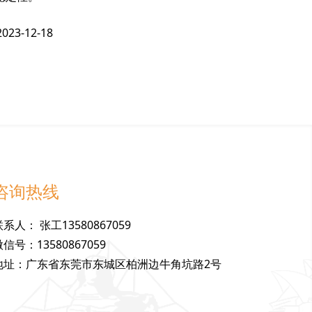
2023-12-18
咨询热线
联
系
人
：
张工13580867059
微
信
号
：
13580867059
地
址
：
广东省东莞市东城区柏洲边牛角坑路2号