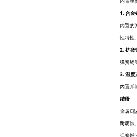
内置弹
1. 合
内置的
性特性
2. 抗
弹簧钢
3. 温
内置弹
结语
金属C
耐腐蚀
弹簧增