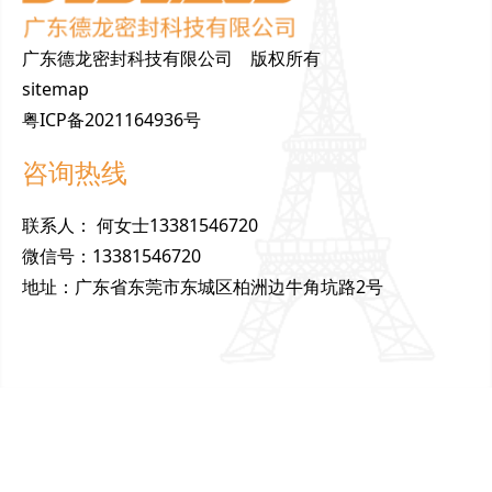
广东德龙密封科技有限公司 版权所有
sitemap
粤ICP备2021164936号
咨询热线
联
系
人
：
何女士13381546720
微
信
号
：
13381546720
地
址
：
广东省东莞市东城区柏洲边牛角坑路2号