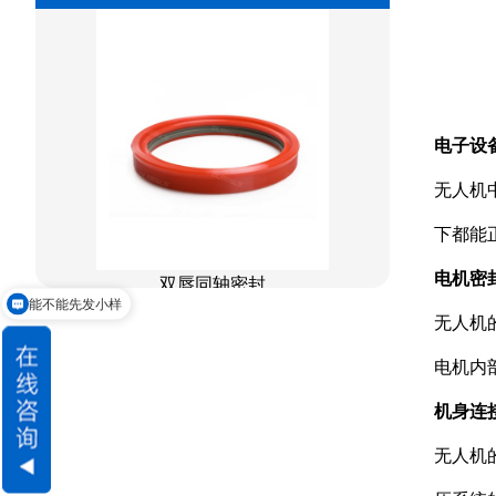
阶梯型组合
星型组合
星型双O组合
电子设
阶梯组合封
无人机
方形组合封
下都能
双唇同轴密封
电机密
能不能先发小样
交货期怎么样
无人机
电机内
机身连
无人机