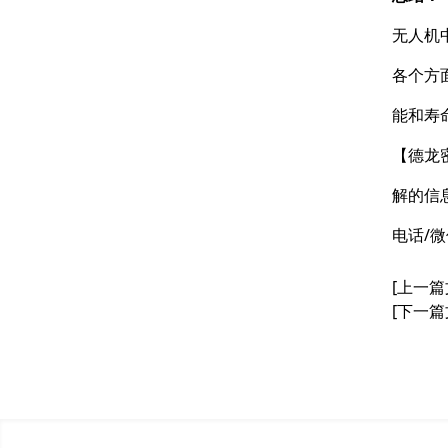
无人机
各个方
能和寿
【德龙
解的信
电话/微
[上一篇
[下一篇