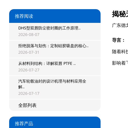
揭秘
推荐阅读
广东德
DHS型双唇防尘密封圈的工作原理..
2026-08-07
导言：
拒绝脱落与划伤：定制硅胶吸盘的核心..
星型双O组合
随着科
2026-07-31
阶梯组合封
影响着
从材料到结构：详解双唇 PTFE ..
2026-07-27
方形组合封
汽车轮毂油封的设计机理与材料应用全
双唇同轴密封
解..
2026-07-17
组合密封
全部列表
重载阶梯组合
方型组合圈
推荐产品