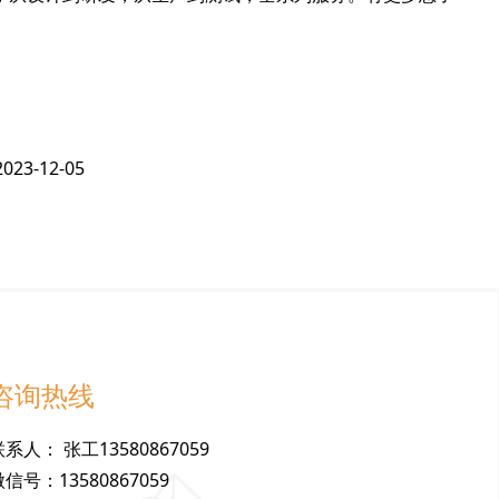
2023-12-05
咨询热线
联
系
人
：
张工13580867059
微
信
号
：
13580867059