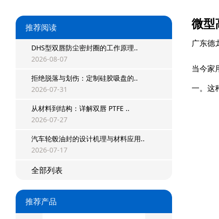
微型
推荐阅读
广东德
DHS型双唇防尘密封圈的工作原理..
星型双O组合
2026-08-07
当今家
拒绝脱落与划伤：定制硅胶吸盘的..
阶梯组合封
一。这
2026-07-31
方形组合封
从材料到结构：详解双唇 PTFE ..
2026-07-27
双唇同轴密封
汽车轮毂油封的设计机理与材料应用..
组合密封
2026-07-17
重载阶梯组合
全部列表
方型组合圈
推荐产品
阶梯型组合