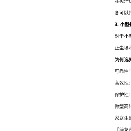
在榨汁
备可以
3. 小
对于小
止尘埃
为何选
可靠性
高效性
保护性
微型高
家庭生
【德龙