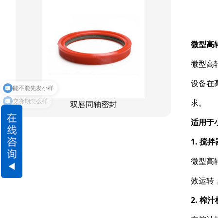
星型组合
星型双O组合
微型高
阶梯组合封
微型高
方形组合封
能不能先发小样
设备在
交货期怎么样
双唇同轴密封
求。
适用于
1. 搅
微型高
效运转
2. 榨