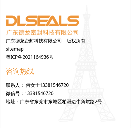
广东德龙密封科技有限公司 版权所有
sitemap
粤ICP备2021164936号
咨询热线
联
系
人
：
何女士13381546720
微
信
号
：
13381546720
地
址
：
广东省东莞市东城区柏洲边牛角坑路2号