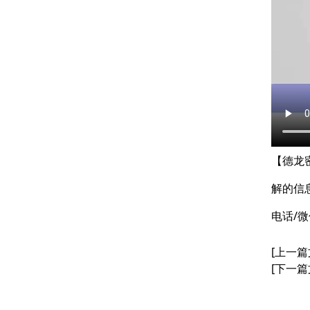
【德龙
解的信
电话/微
[上一篇
[下一篇