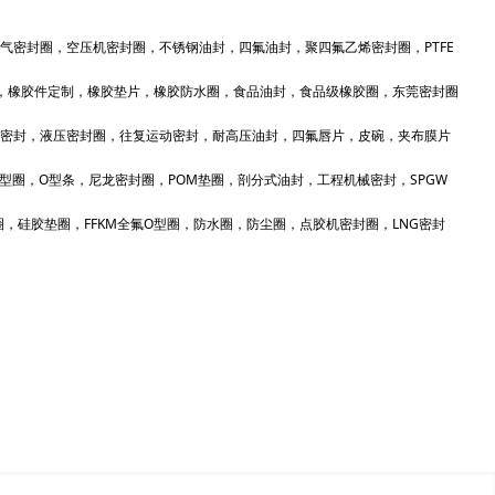
气密封圈，空压机密封圈，不锈钢油封，四氟油封，聚四氟乙烯密封圈，PTFE
，橡胶件定制，橡胶垫片，橡胶防水圈，食品油封，食品级橡胶圈，东莞密封圈
密封，液压密封圈，往复运动密封，耐高压油封，四氟唇片，皮碗，夹布膜片
，E型圈，O型条，尼龙密封圈，POM垫圈，剖分式油封，工程机械密封，SPGW
，硅胶垫圈，FFKM全氟O型圈，防水圈，防尘圈，点胶机密封圈，LNG密封