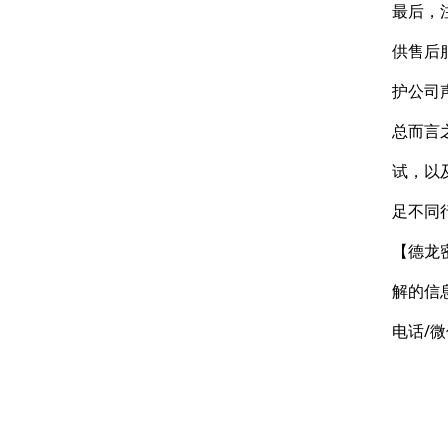
最后，
供售后
护公司
总而言
试，以
足不同
【德龙
解的信
电话/微