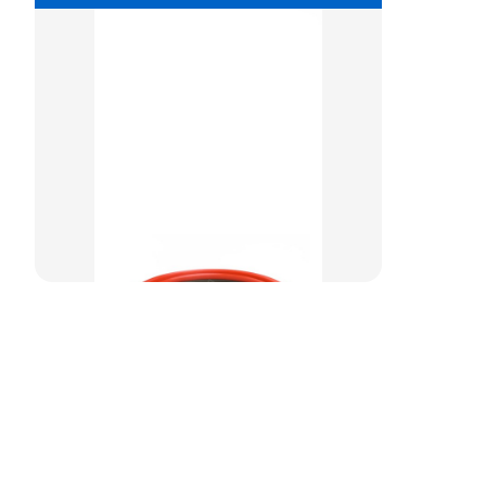
组合密封
重载阶梯组合
方型组合圈
阶梯型组合
星型组合
星型双O组合
阶梯组合封
方形组合封
双唇同轴密封