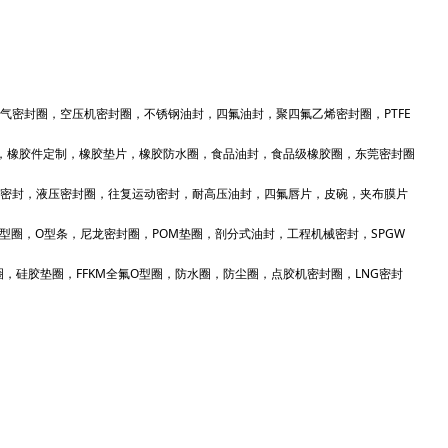
气密封圈，空压机密封圈，不锈钢油封，四氟油封，聚四氟乙烯密封圈，PTFE
，橡胶件定制，橡胶垫片，橡胶防水圈，食品油封，食品级橡胶圈，东莞密封圈
密封，液压密封圈，往复运动密封，耐高压油封，四氟唇片，皮碗，夹布膜片
，E型圈，O型条，尼龙密封圈，POM垫圈，剖分式油封，工程机械密封，SPGW
，硅胶垫圈，FFKM全氟O型圈，防水圈，防尘圈，点胶机密封圈，LNG密封