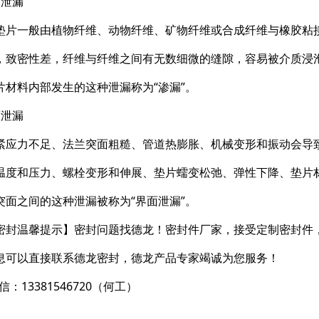
入泄漏
垫片一般由植物纤维、动物纤维、矿物纤维或合成纤维与橡胶粘
，致密性差，纤维与纤维之间有无数细微的缝隙，容易被介质浸
片材料内部发生的这种泄漏称为“渗漏”。
面泄漏
紧应力不足、法兰突面粗糙、管道热膨胀、机械变形和振动会导
温度和压力、螺栓变形和伸展、垫片蠕变松弛、弹性下降、垫片
突面之间的这种泄漏被称为“界面泄漏”。
密封温馨提示】密封问题找德龙！密封件厂家，接受定制密封件
息可以直接联系德龙密封，德龙产品专家竭诚为您服务！
信：13381546720（何工）