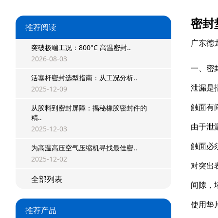
密封
推荐阅读
广东德
突破极端工况：800°C 高温密封..
2026-08-03
一、密
活塞杆密封选型指南：从工况分析..
泄漏是
2025-12-09
触面有
从胶料到密封屏障：揭秘橡胶密封件的
精..
由于泄
2025-12-03
触面必
星型双O组合
为高温高压空气压缩机寻找最佳密..
2025-12-02
对突出
阶梯组合封
全部列表
间隙，
方形组合封
使用垫
推荐产品
双唇同轴密封