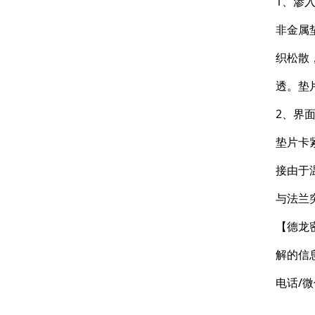
1、渗
非金属
织松散
透。垫
2、界
垫片卡
接由于
与法兰
【德龙
解的信
电话/微