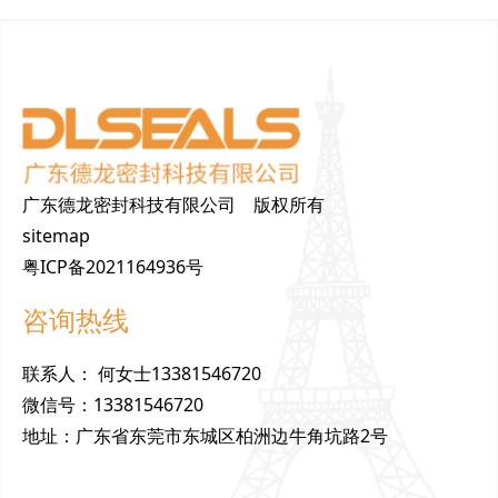
广东德龙密封科技有限公司 版权所有
sitemap
粤ICP备2021164936号
咨询热线
联
系
人
：
何女士13381546720
微
信
号
：
13381546720
地
址
：
广东省东莞市东城区柏洲边牛角坑路2号