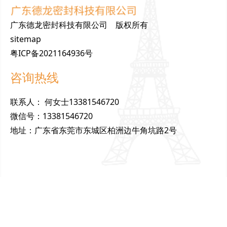
广东德龙密封科技有限公司 版权所有
sitemap
粤ICP备2021164936号
咨询热线
联
系
人
：
何女士13381546720
微
信
号
：
13381546720
地
址
：
广东省东莞市东城区柏洲边牛角坑路2号