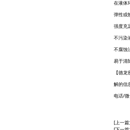
在液体
弹性或
强度充
不污染
不腐蚀
易于清
【德龙
解的信
电话/微
[上一篇
[下一篇