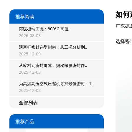
如何
推荐阅读
广东德
突破极端工况：800°C 高温..
2026-08-03
选择密
活塞杆密封选型指南：从工况分析到..
2025-12-09
星型双O组合
从胶料到密封屏障：揭秘橡胶密封件..
2025-12-03
阶梯组合封
为高温高压空气压缩机寻找最佳密封：1..
方形组合封
2025-12-02
双唇同轴密封
全部列表
组合密封
推荐产品
重载阶梯组合