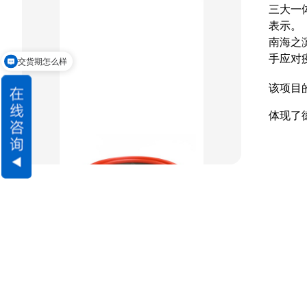
组合密封
三大一体
表示。
重载阶梯组合
南海之
交货期怎么样
手应对
方型组合圈
请问可以定制吗
该项目
阶梯型组合
体现了
星型组合
星型双O组合
阶梯组合封
方形组合封
双唇同轴密封