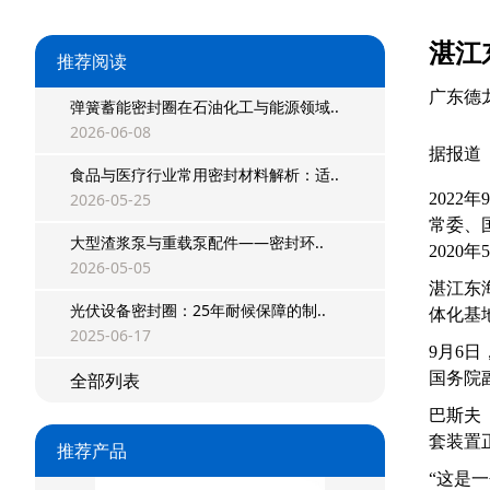
湛江
推荐阅读
广东德
弹簧蓄能密封圈在石油化工与能源领域..
2026-06-08
据报道
食品与医疗行业常用密封材料解析：适..
2026-05-25
202
常委、
大型渣浆泵与重载泵配件——密封环..
202
2026-05-05
湛江东
光伏设备密封圈：25年耐候保障的制..
星型双O组合
体化基
2025-06-17
9月6
阶梯组合封
全部列表
国务院
方形组合封
巴斯夫
套装置
推荐产品
双唇同轴密封
“这是