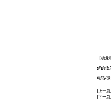
【德龙
解的信
电话/微
[上一篇
[下一篇