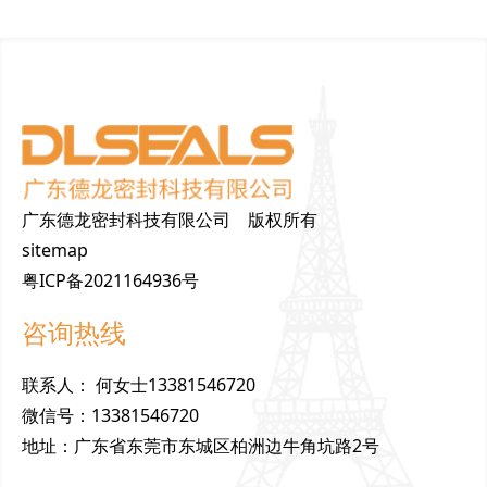
广东德龙密封科技有限公司 版权所有
sitemap
粤ICP备2021164936号
咨询热线
联
系
人
：
何女士13381546720
微
信
号
：
13381546720
地
址
：
广东省东莞市东城区柏洲边牛角坑路2号