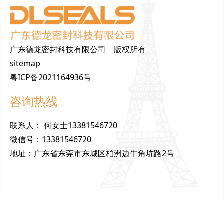
广东德龙密封科技有限公司 版权所有
sitemap
粤ICP备2021164936号
咨询热线
联
系
人
：
何女士13381546720
微
信
号
：
13381546720
地
址
：
广东省东莞市东城区柏洲边牛角坑路2号