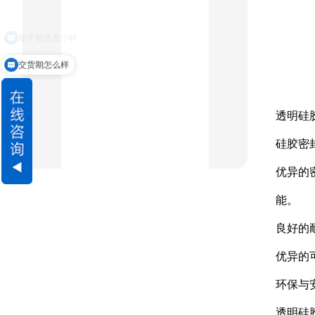
交货期怎么样
星型双O组合
阶梯组合封
透明硅
方形组合封
硅胶密
双唇同轴密封
优异的
组合密封
能。
重载阶梯组合
良好的
方型组合圈
优异的
环保与
阶梯型组合
透明硅