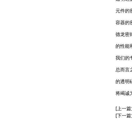
星型组合
元件的
星型双O组合
容器的
阶梯组合封
德龙密
方形组合封
的性能
双唇同轴密封
我们的
总而言
的透明
将竭诚
[上一篇
[下一篇