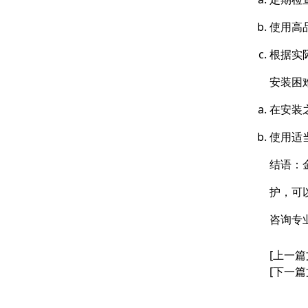
使用高
根据实
安装困
在安装
使用适
结语：
护，可
咨询专
[上一篇
[下一篇