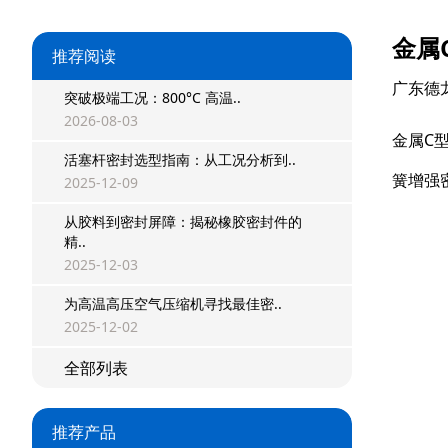
金属
推荐阅读
广东德
突破极端工况：800°C 高温..
2026-08-03
金属C
活塞杆密封选型指南：从工况分析到..
簧增强
2025-12-09
从胶料到密封屏障：揭秘橡胶密封件的
精..
星型双O组合
2025-12-03
阶梯组合封
为高温高压空气压缩机寻找最佳密..
2025-12-02
方形组合封
全部列表
双唇同轴密封
组合密封
推荐产品