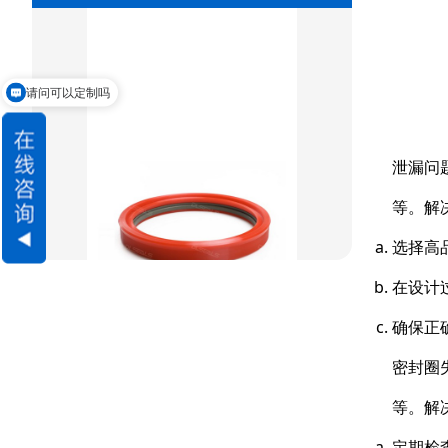
重载阶梯组合
方型组合圈
请问可以定制吗
阶梯型组合
星型组合
泄漏问
星型双O组合
等。解
阶梯组合封
选择高
在设计
方形组合封
确保正
双唇同轴密封
密封圈
等。解
定期检