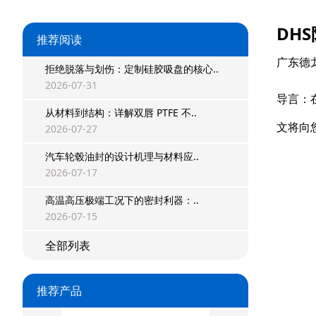
DH
推荐阅读
广东德
拒绝脱落与划伤：定制硅胶吸盘的核心..
星型双O组合
2026-07-31
导言：
阶梯组合封
从材料到结构：详解双唇 PTFE 不..
文将向
2026-07-27
方形组合封
汽车轮毂油封的设计机理与材料应..
双唇同轴密封
2026-07-17
组合密封
高温高压极端工况下的密封利器：..
2026-07-15
重载阶梯组合
全部列表
方型组合圈
推荐产品
阶梯型组合