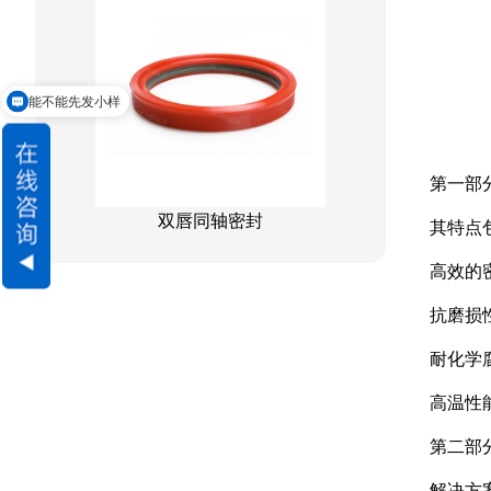
星型组合
星型双O组合
能不能先发小样
阶梯组合封
交货期怎么样
方形组合封
第一部
双唇同轴密封
其特点
高效的
抗磨损
耐化学
高温性
第二部
解决方