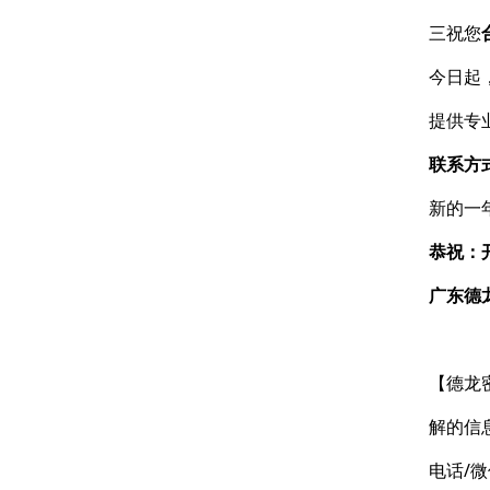
三祝您
今日起
提供专
联系方
新的一
恭祝：
广东德
【德龙
解的信
电话/微信