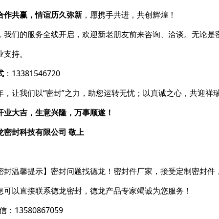
合作共赢，情谊历久弥新
，愿携手共进，共创辉煌！
，我们的服务全线开启，欢迎新老朋友前来咨询、洽谈。无论是
业支持。
式
：13381546720
年，让我们以“密封”之力，助您运转无忧；以真诚之心，共迎祥
开业大吉，生意兴隆，万事顺遂！
龙密封科技有限公司 敬上
2026年2
密封温馨提示】密封问题找德龙！密封件厂家，接受定制密封件
息可以直接联系德龙密封，德龙产品专家竭诚为您服务！
：13580867059