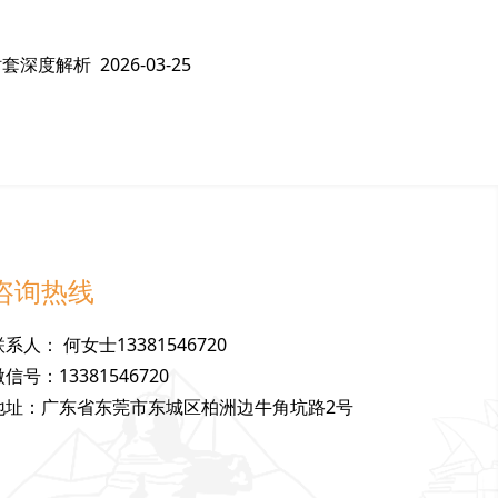
衬套深度解析
2026-03-25
咨询热线
联
系
人
：
何女士13381546720
微
信
号
：
13381546720
地
址
：
广东省东莞市东城区柏洲边牛角坑路2号