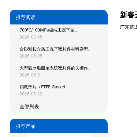
新春
推荐阅读
广东德
700℃/100MPa极端工况下柴..
2026-08-05
含砂颗粒介质工况下密封件材料选型..
星型双O组合
2026-06-05
大型破冰船船尾系统密封件的关键作..
阶梯组合封
2026-06-01
方形组合封
四氟垫片（PTFE Gasket..
2026-05-22
双唇同轴密封
全部列表
组合密封
重载阶梯组合
推荐产品
方型组合圈