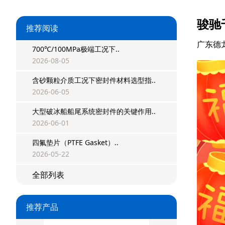
骏驰
推荐阅读
广东德
700℃/100MPa极端工况下..
2026-08-05
含砂颗粒介质工况下密封件材料选型指..
星型双O组合
2026-06-05
大型破冰船船尾系统密封件的关键作用..
阶梯组合封
2026-06-01
方形组合封
四氟垫片（PTFE Gasket）..
2026-05-22
双唇同轴密封
全部列表
组合密封
重载阶梯组合
推荐产品
方型组合圈