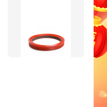
阶梯型组合
星型组合
星型双O组合
阶梯组合封
方形组合封
双唇同轴密封