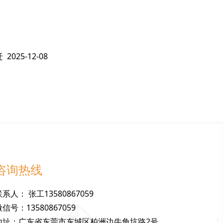
迁
2025-12-08
咨询热线
联
系
人
：
张工13580867059
微
信
号
：
13580867059
地
址
：
广东省东莞市东城区柏洲边牛角坑路2号