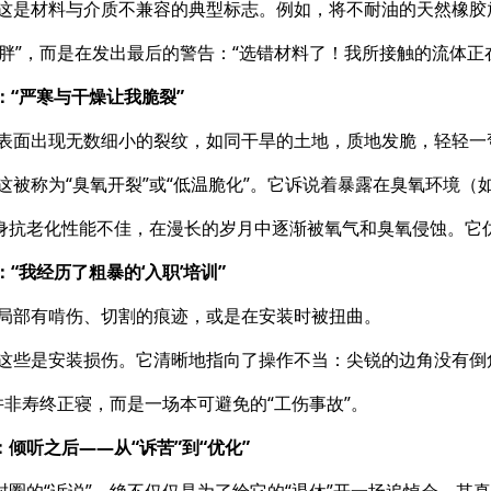
​ 这是材料与介质不兼容的典型标志。例如，将不耐油的天然橡胶
长胖”，而是在发出最后的警告：“选错材料了！我所接触的流体正
说：“严寒与干燥让我脆裂”
​ 表面出现无数细小的裂纹，如同干旱的土地，质地发脆，轻轻
​ 这被称为“臭氧开裂”或“低温脆化”。它诉说着暴露在臭氧环
身抗老化性能不佳，在漫长的岁月中逐渐被氧气和臭氧侵蚀。它仿
说：“我经历了粗暴的‘入职’培训”
​ 局部有啃伤、切割的痕迹，或是在安装时被扭曲。
​ 这些是安装损伤。它清晰地指向了操作不当：尖锐的边角没有
”并非寿终正寝，而是一场本可避免的“工伤事故”。
：倾听之后——从“诉苦”到“优化”