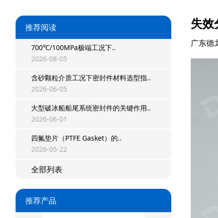
失效
推荐阅读
广东德
700℃/100MPa极端工况下..
2026-08-05
含砂颗粒介质工况下密封件材料选型指..
2026-06-05
星型双O组合
大型破冰船船尾系统密封件的关键作用..
阶梯组合封
2026-06-01
方形组合封
四氟垫片（PTFE Gasket）的..
2026-05-22
双唇同轴密封
全部列表
组合密封
推荐产品
重载阶梯组合