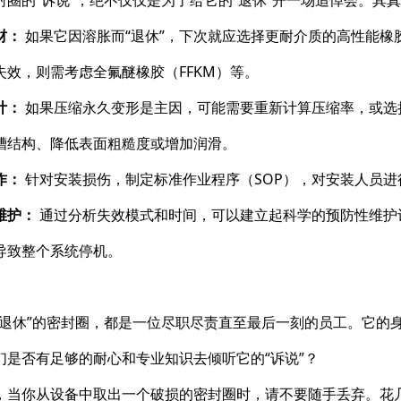
封圈的“诉说”，绝不仅仅是为了给它的“退休”开一场追悼会。其
材：
​ 如果它因溶胀而“退休”，下次就应选择更耐介质的高性能橡
失效，则需考虑全氟醚橡胶（FFKM）等。
计：
​ 如果压缩永久变形是主因，可能需要重新计算压缩率，或
槽结构、降低表面粗糙度或增加润滑。
作：
​ 针对安装损伤，制定标准作业程序（SOP），对安装人员
维护：
​ 通过分析失效模式和时间，可以建立起科学的预防性维
导致整个系统停机。
“退休”的密封圈，都是一位尽职尽责直至最后一刻的员工。它的
们是否有足够的耐心和专业知识去倾听它的“诉说”？
，当你从设备中取出一个破损的密封圈时，请不要随手丢弃。花