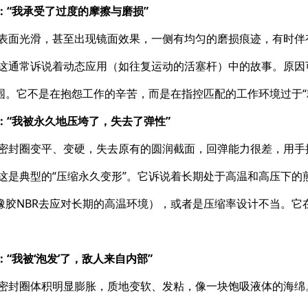
说：“我承受了过度的摩擦与磨损”
​ 表面光滑，甚至出现镜面效果，一侧有均匀的磨损痕迹，有时伴
​ 这通常诉说着动态应用（如往复运动的活塞杆）中的故事。原
围。它不是在抱怨工作的辛苦，而是在指控匹配的工作环境过于“
说：“我被永久地压垮了，失去了弹性”
​ 密封圈变平、变硬，失去原有的圆润截面，回弹能力很差，用
​ 这是典型的“压缩永久变形”。它诉说着长期处于高温和高压下
橡胶NBR去应对长期的高温环境），或者是压缩率设计不当。它
说：“我被‘泡发’了，敌人来自内部”
​ 密封圈体积明显膨胀，质地变软、发粘，像一块饱吸液体的海绵