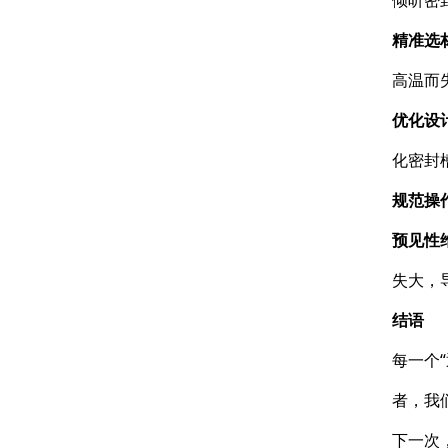
倾听密
精准选
高温而
优化设
化密封
规范操
预见性
失大，
结语
每一个
者，我
下一次