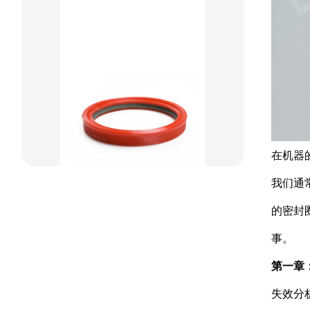
方型组合圈
阶梯型组合
星型组合
星型双O组合
阶梯组合封
在机器
方形组合封
我们通
双唇同轴密封
的密封
事。
第一章
失效分