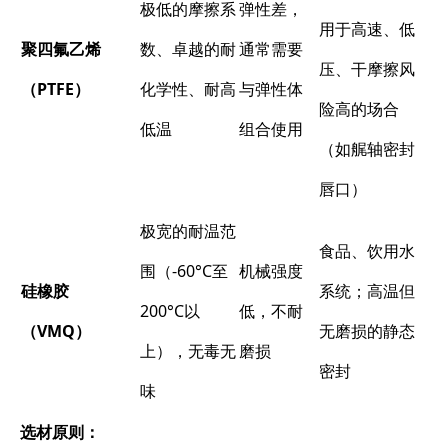
极低的摩擦系
弹性差，
用于高速、低
聚四氟乙烯
数、卓越的耐
通常需要
压、干摩擦风
（PTFE）​
化学性、耐高
与弹性体
险高的场合
低温
组合使用
（如艉轴密封
唇口）
极宽的耐温范
食品、饮用水
围（-60°C至
机械强度
硅橡胶
系统；高温但
200°C以
低，不耐
（VMQ）​
无磨损的静态
上），无毒无
磨损
密封
味
选材原则：​