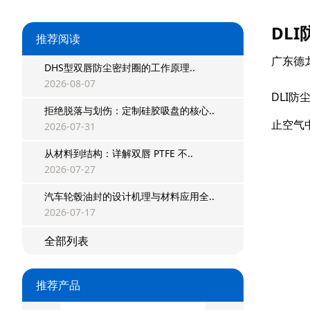
DL
推荐阅读
广东德
DHS型双唇防尘密封圈的工作原理..
2026-08-07
DLI
拒绝脱落与划伤：定制硅胶吸盘的核心..
星型双O组合
止空气
2026-07-31
阶梯组合封
从材料到结构：详解双唇 PTFE 不..
2026-07-27
方形组合封
汽车轮毂油封的设计机理与材料应用全..
双唇同轴密封
2026-07-17
全部列表
组合密封
重载阶梯组合
推荐产品
方型组合圈