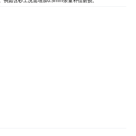
。例如含砂工况需增加0.5mm余量补偿磨损。