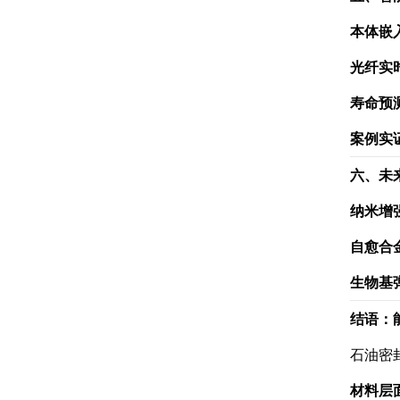
本体嵌
光纤实
寿命预
案例实
六、未
纳米增
自愈合
生物基
结语：
石油密
材料层