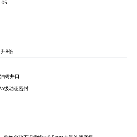
05
提升8倍
采油树井口
Pa级动态密封
击