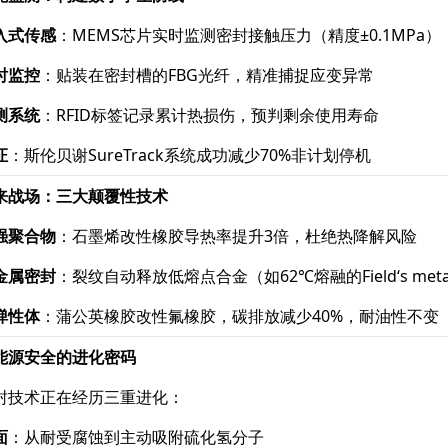
入式传感
​：MEMS芯片实时监测密封接触压力（精度±0.1MPa）
时监控
​：贴装在密封槽的FBG光纤，精准捕捉应变异常
测系统
​：RFID标签记录累计热损伤，预判剩余使用寿命
证
​：斯伦贝谢SureTrack系统成功减少70%非计划停机
来战场：三大颠覆性技术
强聚合物
​：石墨烯改性橡胶导热率提升3倍，杜绝热降解风险
金属密封
​：裂纹自动释放低熔点合金（如62℃熔融的Field‘s met
弹性体
​：蒲公英橡胶改性氟橡胶，碳排放减少40%，耐油性不变
能源安全的进化密码
封技术正在经历三重进化：
面
​：从耐受腐蚀到主动吸附硫化氢分子