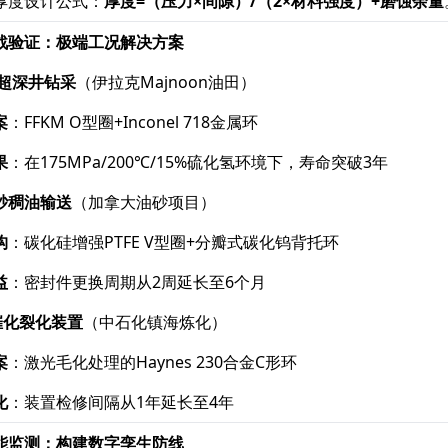
厚度设计公式：​
厚度=（压力×间隙）/（2×材料强度）+磨蚀余量
战验证：极端工况解决方案
米超深井钻采
​（伊拉克Majnoon油田）
案
​：FFKM O型圈+Inconel 718金属环
果
​：在175MPa/200℃/15%硫化氢环境下，寿命突破3年
含砂稠油输送
​（加拿大油砂项目）
构
​：碳化硅增强PTFE V型圈+分瓣式碳化钨背托环
益
​：密封件更换周期从2周延长至6个月
催化裂化装置
​（中石化镇海炼化）
案
​：激光毛化处理的Haynes 230合金C形环
化
​：装置检修间隔从1年延长至4年
能监测：构建数字孪生防线