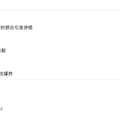
致密封挤出引发井喷
爆裂
二次爆炸
%）