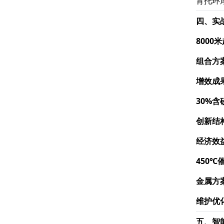
背托环
四、实
8000
组合方
增效成
30%
创新结
经济效
450℃
金属方
维护优
五、智