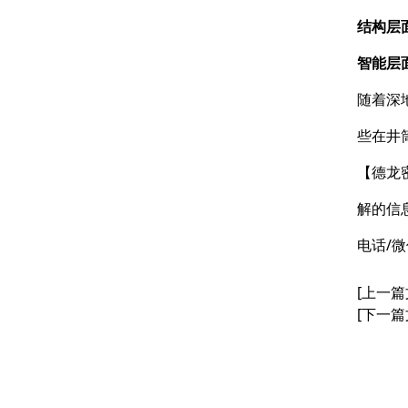
结构层
智能层
随着深
些在井
【德龙
解的信
电话/微信
[上一篇
[下一篇