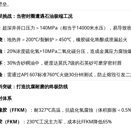
壁垒。
狱挑战：当密封圈遭遇石油极端工况
​：超深井井口压力＞140MPa（相当于14000米水压），易导
烧
​：地热井＞200℃/裂解炉＞450℃，橡胶碳化将酿成泄漏起火
蚀
​：20%浓度硫化氢+10MPa二氧化碳分压，造成金属应力腐蚀
坏
​：30%含砂稠油中，硬度达莫氏7级的石英砂可磨穿密封唇
验
​：需通过API 607标准760℃火烧30分钟测试，防止熔毁引发
料突破：打造抗腐耐磨的终极防线
封体系
胶（FFKM）​
​：耐327℃高温，抗硫化氢腐蚀（体积膨胀＜0.5
（FKM）​
​：230℃工况主力军，成本比FFKM降低65%