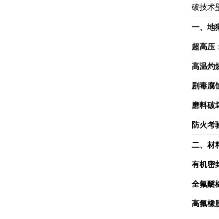
破技术
一、地
超高压
高温灼
剧毒腐
磨料破
防火考
二、材
有机密
全氟醚橡
高氟橡胶