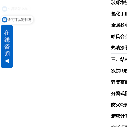
玻纤增强
氢化丁腈
请问可以定制吗
金属核
哈氏合金
热喷涂
三、结
双拱R
弹簧蓄能
分瓣式
防火C
精密计