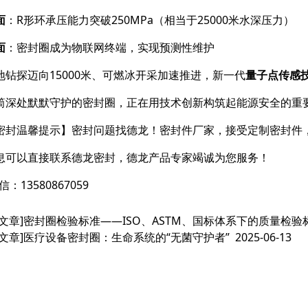
面
​：R形环承压能力突破250MPa（相当于25000米水深压力）
面
​：密封圈成为物联网终端，实现预测性维护
地钻探迈向15000米、可燃冰开采加速推进，新一代
量子点传感
筒深处默默守护的密封圈，正在用技术创新构筑起能源安全的重
密封温馨提示】密封问题找德龙！密封件厂家，接受定制密封件
息可以直接联系德龙密封，德龙产品专家竭诚为您服务！
：13580867059
文章]
密封圈检验标准——ISO、ASTM、国标体系下的质量检验
文章]
医疗设备密封圈：生命系统的“无菌守护者”
2025-06-13