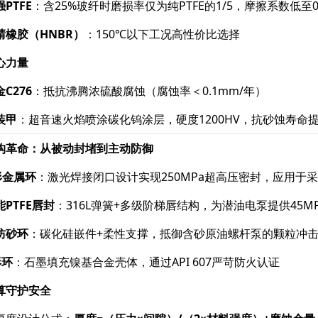
PTFE
​：含25%玻纤时磨损率仅为纯PTFE的1/5，摩擦系数低至0.
橡胶（HNBR）​
​：150℃以下工况高性价比选择
心力量
C276
​：抵抗沸腾浓硫酸腐蚀（腐蚀率＜0.1mm/年）
装甲
​：超音速火焰喷涂碳化钨涂层，硬度1200HV，抗砂蚀寿命
构革命：从被动封堵到主动防御
形金属环
​：激光焊接闭口设计实现250MPa超高压密封，应用于
PTFE唇封
​：316L弹簧+多级阶梯唇结构，为潜油电泵提供45M
防砂环
​：碳化硅嵌件+柔性支撑，抵御含砂原油螺杆泵的颗粒冲
形环
​：石墨填充镍基合金壳体，通过API 607严苛防火认证
算守护安全