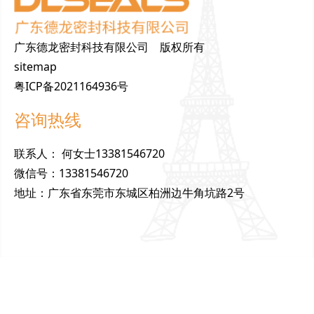
广东德龙密封科技有限公司 版权所有
sitemap
粤ICP备2021164936号
咨询热线
联
系
人
：
何女士13381546720
微
信
号
：
13381546720
地
址
：
广东省东莞市东城区柏洲边牛角坑路2号