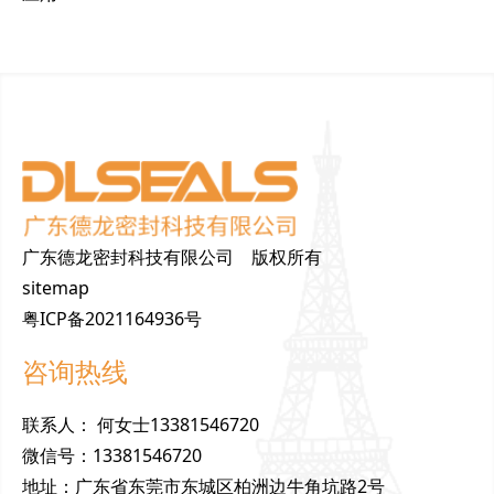
广东德龙密封科技有限公司 版权所有
sitemap
粤ICP备2021164936号
咨询热线
联
系
人
：
何女士13381546720
微
信
号
：
13381546720
地
址
：
广东省东莞市东城区柏洲边牛角坑路2号