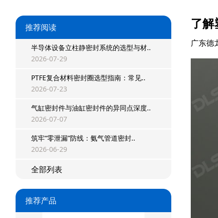
了解
推荐阅读
广东德
半导体设备立柱静密封系统的选型与材..
2026-07-29
PTFE复合材料密封圈选型指南：常见..
2026-07-23
星型双O组合
气缸密封件与油缸密封件的异同点深度..
阶梯组合封
2026-07-07
方形组合封
筑牢“零泄漏”防线：氨气管道密封..
2026-06-29
双唇同轴密封
全部列表
组合密封
推荐产品
重载阶梯组合