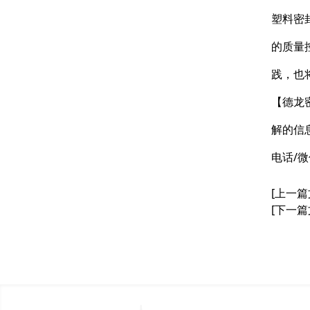
塑料密
的质量
践，也
【德龙
解的信
电话/微
[上一篇
[下一篇