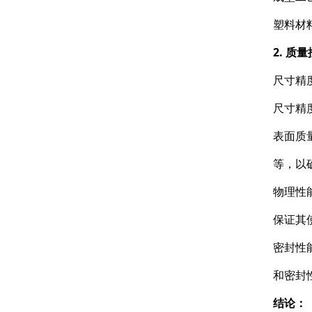
塑料材
2. 质
尺寸精
尺寸精
表面质
等，以
物理性
保证其
密封性
和密封
结论：