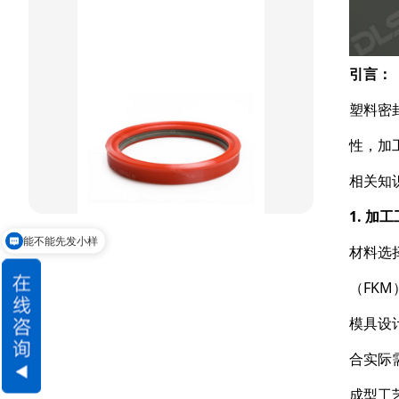
方型组合圈
阶梯型组合
引言：
星型组合
塑料密
星型双O组合
性，加
阶梯组合封
相关知
方形组合封
1. 加
能不能先发小样
双唇同轴密封
材料选
交货期怎么样
（FK
模具设
合实际
成型工