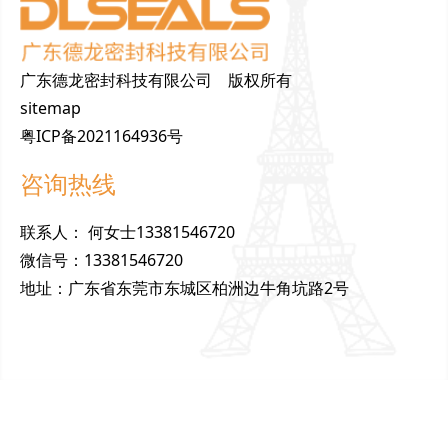
广东德龙密封科技有限公司 版权所有
sitemap
粤ICP备2021164936号
咨询热线
联
系
人
：
何女士13381546720
微
信
号
：
13381546720
地
址
：
广东省东莞市东城区柏洲边牛角坑路2号