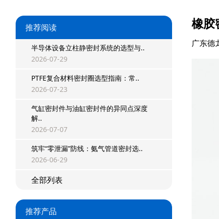
橡胶
推荐阅读
广东德
半导体设备立柱静密封系统的选型与..
2026-07-29
PTFE复合材料密封圈选型指南：常..
2026-07-23
气缸密封件与油缸密封件的异同点深度
解..
2026-07-07
星型双O组合
筑牢“零泄漏”防线：氨气管道密封选..
2026-06-29
阶梯组合封
全部列表
方形组合封
推荐产品
双唇同轴密封