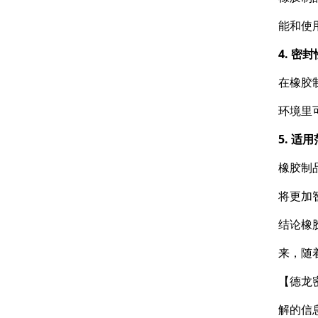
能和使
4. 密
在橡胶
环境里
5. 适
橡胶制
将更加
结论橡
来，随
【德龙
解的信