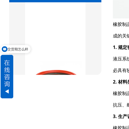
组合密封
重载阶梯组合
橡胶制
方型组合圈
成的关
阶梯型组合
1. 规
交货期怎么样
液压系
星型组合
必具有
星型双O组合
2. 材
阶梯组合封
橡胶制
方形组合封
抗压、
双唇同轴密封
3. 生
橡胶制