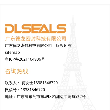
广东德龙密封科技有限公司 版权所有
sitemap
粤ICP备2021164936号
咨询热线
联
系
人
：
何女士13381546720
微
信
号
：
13381546720
地
址
：
广东省东莞市东城区柏洲边牛角坑路2号