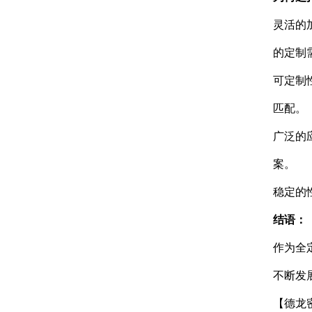
灵活的
的定制
可定制
匹配。
广泛的
案。
稳定的
结语：
作为全
不断发
【德龙