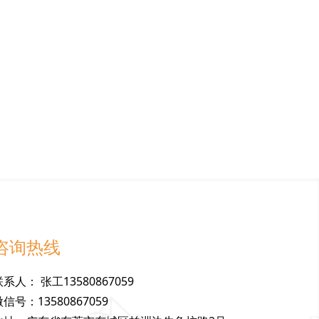
咨询热线
联
系
人
：
张工13580867059
微
信
号
：
13580867059