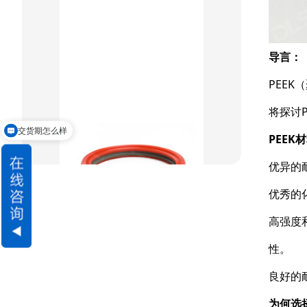
重载阶梯组合
导言：
方型组合圈
PEE
阶梯型组合
将探讨
星型组合
交货期怎么样
PEEK
请问可以定制吗
星型双O组合
优异的
阶梯组合封
优秀的
方形组合封
高强度
双唇同轴密封
性。
良好的
为何选